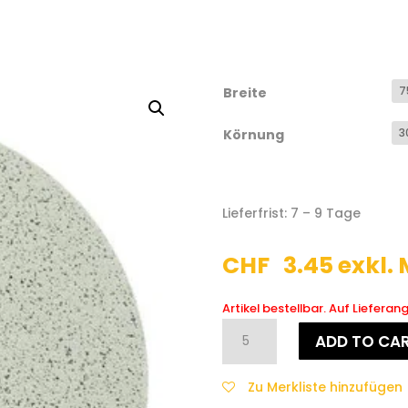
Breite
Körnung
Lieferfrist: 7 – 9 Tage
CHF
3.45
exkl.
Artikel bestellbar. Auf Liefera
3M
ADD TO CA
Trizact
Hookit
Zu Merkliste hinzufügen
Klarlackschleifscheibe