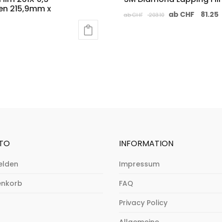
en 215,9mm x
ab
CHF
81.25
ab
CHF
203.10
TO
INFORMATION
elden
Impressum
nkorb
FAQ
Privacy Policy