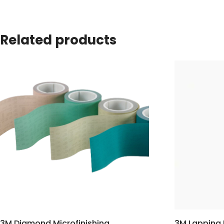
Related products
3M Diamond Microfinishing
3M Lapping F