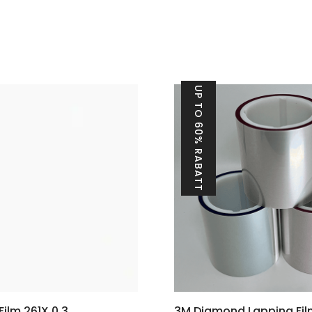
UP TO 60% RABATT
ilm 261X 0,3
3M Diamond Lapping Fil