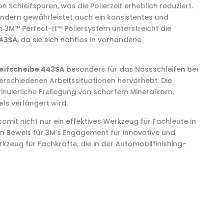
Schleifspuren, was die Polierzeit erheblich reduziert.
 sondern gewährleistet auch ein konsistentes und
em 3M™ Perfect-It™ Poliersystem unterstreicht die
443SA
, da sie sich nahtlos in vorhandene
leifscheibe 443SA
besonders für das Nassschleifen bei
verschiedenen Arbeitssituationen hervorhebt. Die
ntinuierliche Freilegung von scharfem Mineralkorn,
ls verlängert wird.
somit nicht nur ein effektives Werkzeug für Fachleute in
n Beweis für 3M’s Engagement für innovative und
kzeug für Fachkräfte, die in der Automobilfinishing-