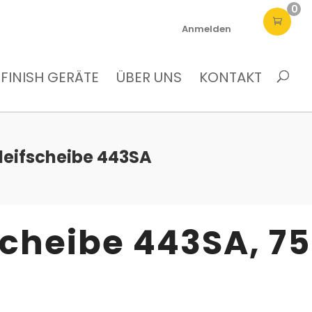
0
Anmelden
FINISH GERÄTE
ÜBER UNS
KONTAKT
hleifscheibe 443SA
scheibe 443SA, 75