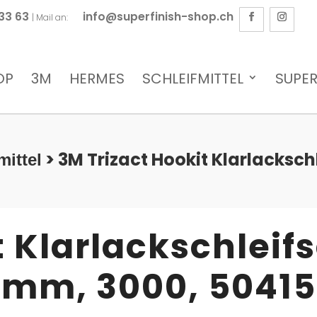
 33 63
info@superfinish-shop.ch
| Mail an:
OP
3M
HERMES
SCHLEIFMITTEL
SUPER
> 3M Trizact Hookit Klarlacksc
mittel
t Klarlackschleif
mm, 3000, 50415