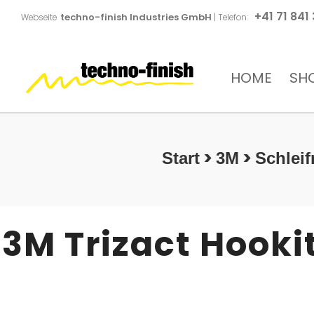
+41 71 841
techno-finish Industries GmbH
Webseite
| Telefon:
HOME
SH
>
>
Start
3M
Schleif
3M Trizact Hooki