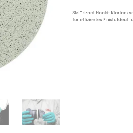
443SA
quantity
3M Trizact Hookit Klarlack
für effizientes Finish. Ideal