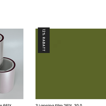
12% RABATT
m 661X
3 Lapping Film 261X, 30,0