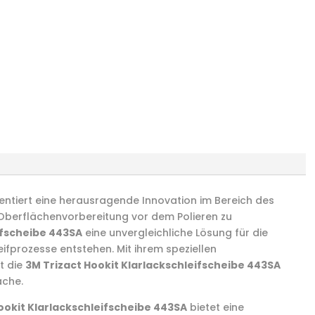
ntiert eine herausragende Innovation im Bereich des
e Oberflächenvorbereitung vor dem Polieren zu
ifscheibe 443SA
eine unvergleichliche Lösung für die
ifprozesse entstehen. Mit ihrem speziellen
t die
3M Trizact Hookit Klarlackschleifscheibe 443SA
äche.
ookit Klarlackschleifscheibe 443SA
bietet eine