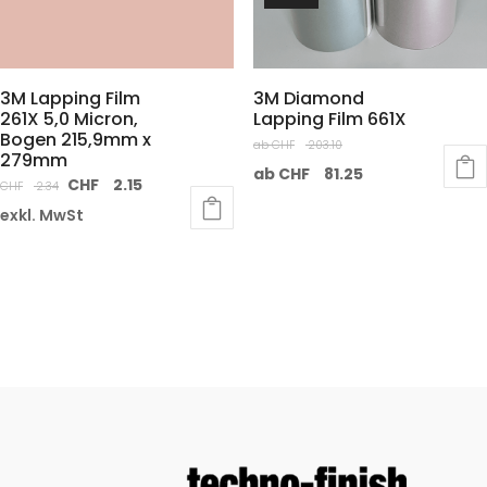
3M Lapping Film
3M Diamond
261X 5,0 Micron,
Lapping Film 661X
Bogen 215,9mm x
ab
CHF
203.10
279mm
ab
CHF
81.25
CHF
2.15
CHF
2.34
exkl. MwSt