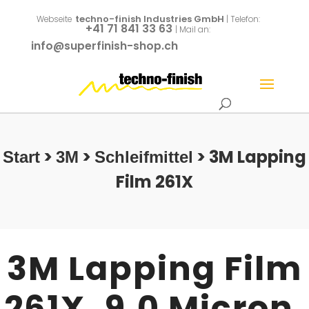
techno-finish Industries GmbH
Webseite
| Telefon:
+41 71 841 33 63
| Mail an:
info@superfinish-shop.ch
>
>
> 3M Lapping
Start
3M
Schleifmittel
Film 261X
3M Lapping Film
261X, 9,0 Micron,