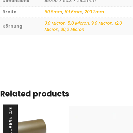
Dimensions
45700 × 50.8 × 25.4 mm
Breite
50,8mm
,
101,6mm
,
203,2mm
3,0 Micron
,
5,0 Micron
,
9,0 Micron
,
12,0
Körnung
Micron
,
30,0 Micron
Related products
10% RABATT