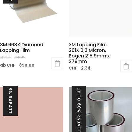
3M 663X Diamond
3M Lapping Film
Lapping Film
261X 0,3 Micron,
Bogen 215,9mm x
ab
CHF
944.45
279mm
ab
CHF
850.00
CHF
2.34
8% RABATT
UP TO 60% RABATT